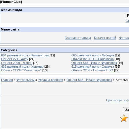
[
Pioneer Club
]
Форма входа
В
Ст
Меню сайта
Главная страница
Каталог статей
Фотоа
Categories
664 ракетный полк - Климентово
[12]
665 ракетный полк - Лебедин
[12]
Объект 221 - Алсу
[24]
Объект 825 ГТС - Балаклава
[18]
Объект 2999 - Любеч
[18]
Обьект 515 - Ивано-Франковск
[16]
432 ракетный полк - Ушомир
[28]
615 ракетный полк - Славута
[35]
Объект 21234 "Монастырь"
[13]
Объект 2206 - Позиция ПВО
[27]
Главная
»
Фотоальбом
»
Украина военная
»
Обьект 515 - Ивано-Франковск
» Батальо
Просмотреть ф