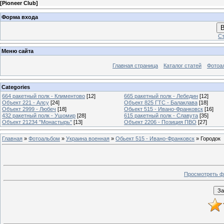
[
Pioneer Club
]
Форма входа
В
Ст
Меню сайта
Главная страница
Каталог статей
Фотоа
Categories
664 ракетный полк - Климентово
[12]
665 ракетный полк - Лебедин
[12]
Объект 221 - Алсу
[24]
Объект 825 ГТС - Балаклава
[18]
Объект 2999 - Любеч
[18]
Обьект 515 - Ивано-Франковск
[16]
432 ракетный полк - Ушомир
[28]
615 ракетный полк - Славута
[35]
Объект 21234 "Монастырь"
[13]
Объект 2206 - Позиция ПВО
[27]
Главная
»
Фотоальбом
»
Украина военная
»
Обьект 515 - Ивано-Франковск
» Городок
Просмотреть ф