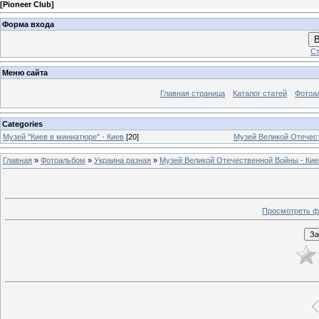
[
Pioneer Club
]
Форма входа
В
Ст
Меню сайта
Главная страница
Каталог статей
Фотоа
Categories
Музей "Киев в миниатюре" - Киев
[20]
Музей Великой Отечес
Главная
»
Фотоальбом
»
Украина разная
»
Музей Великой Отечественной Войны - Кие
Просмотреть ф