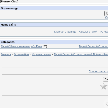
[
Pioneer Club
]
Форма входа
В
Ст
Меню сайта
Главная страница
Каталог статей
Фотоа
Categories
Музей "Киев в миниатюре" - Киев
[20]
Музей Великой Отечес
Главная
»
Фотоальбом
»
Украина разная
»
Музей Великой Отечественной Войны - Кие
Просмотреть ф