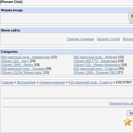
[
Pioneer Club
]
Форма входа
В
Ст
Меню сайта
Главная страница
Каталог статей
Фотоа
Categories
664 ракетный полк - Климентово
[12]
665 ракетный полк - Лебедин
[12]
Объект 221 - Алсу
[24]
Объект 825 ГТС - Балаклава
[18]
Объект 2999 - Любеч
[18]
Обьект 515 - Ивано-Франковск
[16]
432 ракетный полк - Ушомир
[28]
615 ракетный полк - Славута
[35]
Объект 21234 "Монастырь"
[13]
Объект 2206 - Позиция ПВО
[27]
Главная
»
Фотоальбом
»
Украина военная
»
615 ракетный полк - Славута
» DSC07807
Просмотреть ф