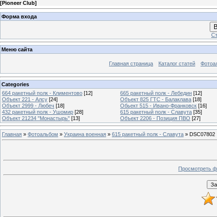
[
Pioneer Club
]
Форма входа
В
Ст
Меню сайта
Главная страница
Каталог статей
Фотоа
Categories
664 ракетный полк - Климентово
[12]
665 ракетный полк - Лебедин
[12]
Объект 221 - Алсу
[24]
Объект 825 ГТС - Балаклава
[18]
Объект 2999 - Любеч
[18]
Обьект 515 - Ивано-Франковск
[16]
432 ракетный полк - Ушомир
[28]
615 ракетный полк - Славута
[35]
Объект 21234 "Монастырь"
[13]
Объект 2206 - Позиция ПВО
[27]
Главная
»
Фотоальбом
»
Украина военная
»
615 ракетный полк - Славута
» DSC07802
Просмотреть ф