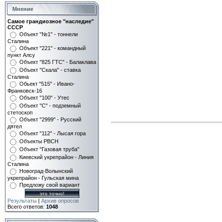
Мнение
Самое грандиозное "наследие"
СССР
Объект "№1" - тоннели
Сталина
Объект "221" - командный
пункт Алсу
Объект "825 ГТС" - Балаклава
Объект "Скала" - ставка
Сталина
Обьект "515" - Ивано-
Франковск-16
Объект "100" - Утес
Объект "С" - подземный
стетоскоп
Объект "2999" - Русский
дятел
Объект "112" - Лысая гора
Объекты РВСН
Объект "Газовая труба"
Киевский укрепрайон - Линия
Сталина
Новоград-Волынский
укрепрайон - Гульская мина
Предложу свой вариант
Результаты
|
Архив опросов
Всего ответов:
1048