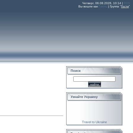
Четверг, 06.08.2026, 10:14 |
RSS
Вы вошли как
Гость
|
Группа
"
Гости
"
Поиск
Узнайте Украину
Travel to Ukraine