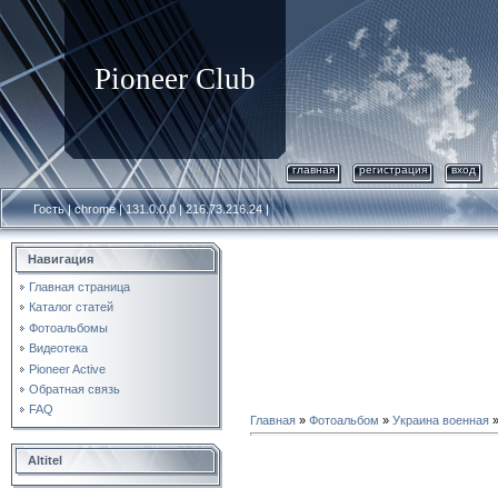
Pioneer Club
главная
регистрация
вход
Гость | chrome | 131.0.0.0 | 216.73.216.24 |
Навигация
Главная страница
Каталог статей
Фотоальбомы
Видеотека
Pioneer Active
Обратная связь
FAQ
Главная
»
Фотоальбом
»
Украина военная
Altitel