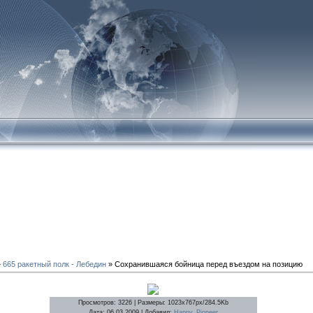
»
665 ракетный полк - Лебедин
» Сохранившаяся бойница перед въездом на позицию
Просмотров
: 3226 |
Размеры
: 1023x767px/284.5Kb
Дата
: 06.03.2009 |
Добавил
:
Happy_Pioneer