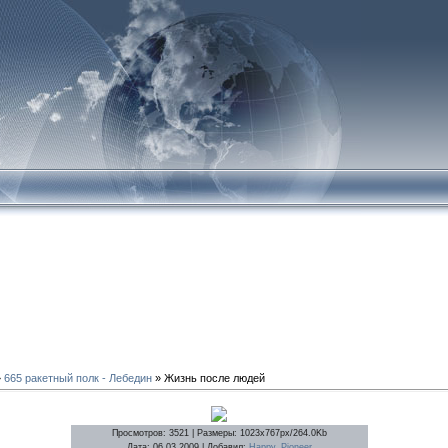
»
665 ракетный полк - Лебедин
» Жизнь после людей
Просмотров
: 3521 |
Размеры
: 1023x767px/264.0Kb
Дата
: 06.03.2009 |
Добавил
:
Happy_Pioneer