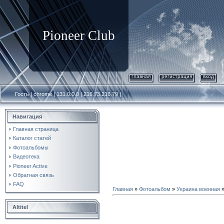
Pioneer Club
главная
регистрация
вход
Гость | chrome | 131.0.0.0 | 216.73.216.79 |
Навигация
Главная страница
Каталог статей
Фотоальбомы
Видеотека
Pioneer Active
Обратная связь
FAQ
Главная
»
Фотоальбом
»
Украина военная
Altitel