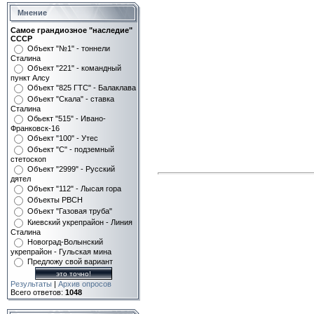
Мнение
Самое грандиозное "наследие"
СССР
Объект "№1" - тоннели
Сталина
Объект "221" - командный
пункт Алсу
Объект "825 ГТС" - Балаклава
Объект "Скала" - ставка
Сталина
Обьект "515" - Ивано-
Франковск-16
Объект "100" - Утес
Объект "С" - подземный
стетоскоп
Объект "2999" - Русский
дятел
Объект "112" - Лысая гора
Объекты РВСН
Объект "Газовая труба"
Киевский укрепрайон - Линия
Сталина
Новоград-Волынский
укрепрайон - Гульская мина
Предложу свой вариант
Результаты
|
Архив опросов
Всего ответов:
1048