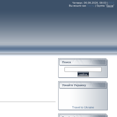
Четверг, 06.08.2026, 08:03 |
RSS
Вы вошли как
Гость
|
Группа
"
Гости
"
Поиск
Узнайте Украину
Travel to Ukraine