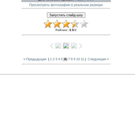
Просмотреть фотографию в реальном размере
Рейтинг
:
3.5
/
2
« Предыдущая
|
1
2
3
4
5
[
6
]
7
8
9
10
11
|
Следующая »