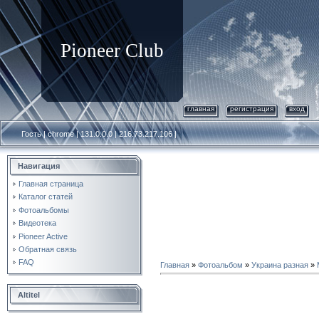
Pioneer Club
главная
регистрация
вход
Гость | chrome | 131.0.0.0 | 216.73.217.106 |
Навигация
Главная страница
Каталог статей
Фотоальбомы
Видеотека
Pioneer Active
Обратная связь
FAQ
Главная
»
Фотоальбом
»
Украина разная
»
Altitel