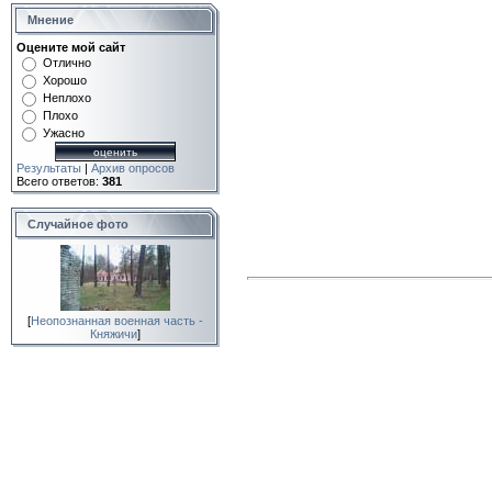
Мнение
Оцените мой сайт
Отлично
Хорошо
Неплохо
Плохо
Ужасно
Результаты
|
Архив опросов
Всего ответов:
381
Случайное фото
[
Неопознанная военная часть -
Княжичи
]