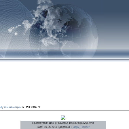
Музей авиации
» DSC08459
Просмотров
: 1167 |
Размеры
: 1024x768px/204.9Kb
Дата
: 10.05.2011 |
Добавил
:
Happy_Pioneer