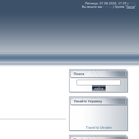
Пятница, 07.08.2026, 17:25 |
RSS
Вы вошли как
Гость
|
Группа
"
Гости
"
Поиск
Узнайте Украину
Travel to Ukraine