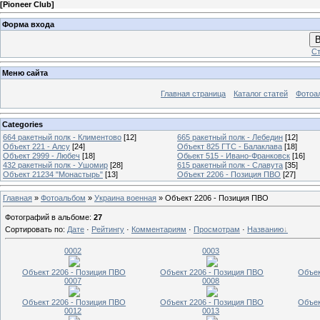
[
Pioneer Club
]
Форма входа
В
Ст
Меню сайта
Главная страница
Каталог статей
Фотоа
Categories
664 ракетный полк - Климентово
[12]
665 ракетный полк - Лебедин
[12]
Объект 221 - Алсу
[24]
Объект 825 ГТС - Балаклава
[18]
Объект 2999 - Любеч
[18]
Обьект 515 - Ивано-Франковск
[16]
432 ракетный полк - Ушомир
[28]
615 ракетный полк - Славута
[35]
Объект 21234 "Монастырь"
[13]
Объект 2206 - Позиция ПВО
[27]
Главная
»
Фотоальбом
»
Украина военная
» Объект 2206 - Позиция ПВО
Фотографий в альбоме
:
27
Сортировать по
:
Дате
·
Рейтингу
·
Комментариям
·
Просмотрам
·
Названию
0002
0003
Объект 2206 - Позиция ПВО
Объект 2206 - Позиция ПВО
Объек
0007
0008
Объект 2206 - Позиция ПВО
Объект 2206 - Позиция ПВО
Объек
0012
0013