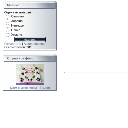
Мнение
Оцените мой сайт
Отлично
Хорошо
Неплохо
Плохо
Ужасно
Результаты
|
Архив опросов
Всего ответов:
381
Случайное фото
[
Дом с мезонином - Тимки
]