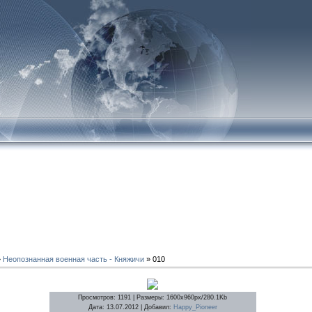
»
Неопознанная военная часть - Княжичи
» 010
Просмотров
: 1191 |
Размеры
: 1600x960px/280.1Kb
Дата
: 13.07.2012 |
Добавил
:
Happy_Pioneer