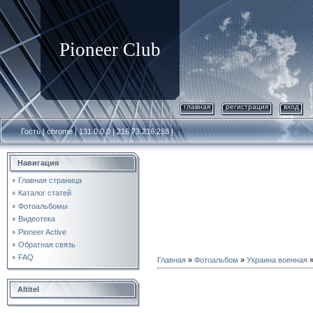
Pioneer Club
главная
регистрация
вход
Гость | chrome | 131.0.0.0 | 216.73.216.238 |
Навигация
Главная страница
Каталог статей
Фотоальбомы
Видеотека
Pioneer Active
Обратная связь
FAQ
Главная
»
Фотоальбом
»
Украина военная
Altitel