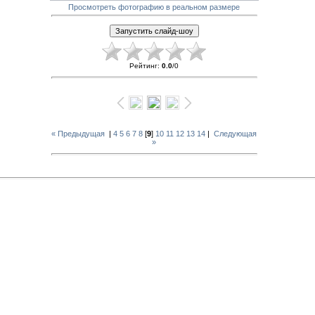
Просмотреть фотографию в реальном размере
Рейтинг
:
0.0
/
0
« Предыдущая
|
4
5
6
7
8
[
9
]
10
11
12
13
14
|
Следующая
»