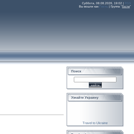
Суббота, 08.08.2026, 19:02 |
RSS
Вы вошли как
Гость
|
Группа
"
Гости
"
Поиск
Узнайте Украину
Travel to Ukraine