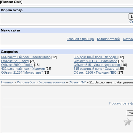
[
Pioneer Club
]
Форма входа
В
Ст
Меню сайта
Главная страница
Каталог статей
Фотоа
Categories
664 ракетный полк - Климентово
[12]
665 ракетный полк - Лебедин
[12]
Объект 221 - Алсу
[24]
Объект 825 ГТС - Балаклава
[18]
Объект 2999 - Любеч
[18]
Обьект 515 - Ивано-Франковск
[16]
432 ракетный полк - Ушомир
[28]
615 ракетный полк - Славута
[35]
Объект 21234 "Монастырь"
[13]
Объект 2206 - Позиция ПВО
[27]
Главная
»
Фотоальбом
»
Украина военная
»
Объект "М"
» 21. Выхлопные трубы дизел
Просмотреть ф