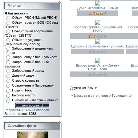
Мнение
Дом с мезонином - Тимки
Дом
Я бы посетил
Объект РВСН (Музей РВСН)
Объект времен ВОВ (Объект
"Скала")
Поселок Орбита - Чигиринская
Посел
ГРЭС
Объект гонки вооружений
(Объект 825 ГТС)
Объект очуждения
(Чернобыльскую зону)
Церковь в затопленных Гусинцах
Церков
Заброшенный подземный
объект
Заброшенную военную часть
Заброшенный военный
Дворец рода Остен-Сакен -
Двор
аэродром
Немешаево
Заброшенный завод
Древний храм
Старую крепость
Современный 3аповедник
Другие альбомы:
Новый Пляж
Рыбное место
Церковь в затопленных Гусинцах
[10]
Никому не известный объект
Результаты
|
Архив опросов
Всего ответов:
1052
Случайное фото