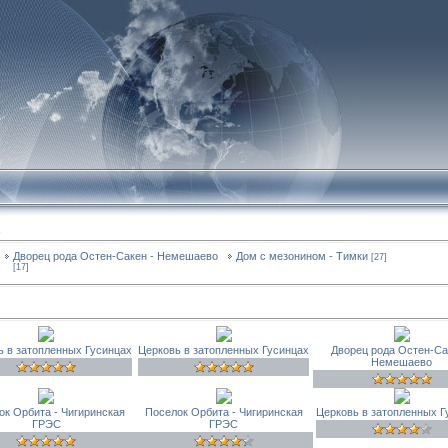
Дворец рода Остен-Сакен - Немешаево
Дом с мезонином - Тимки
[27]
[17]
ь в затопленных Гусинцах
Церковь в затопленных Гусинцах
Дворец рода Остен-Са
Немешаево
ок Орбита - Чигиринская
Поселок Орбита - Чигиринская
Церковь в затопленных Г
ГРЭС
ГРЭС