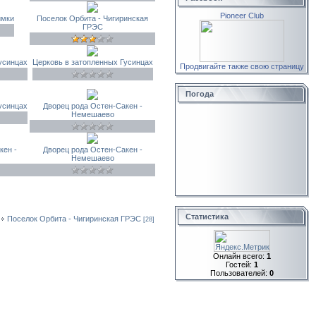
Pioneer Club
имки
Поселок Орбита - Чигиринская
ГРЭС
усинцах
Церковь в затопленных Гусинцах
Продвигайте также свою страницу
Погода
усинцах
Дворец рода Остен-Сакен -
Немешаево
кен -
Дворец рода Остен-Сакен -
Немешаево
Статистика
Поселок Орбита - Чигиринская ГРЭС
[28]
Онлайн всего:
1
Гостей:
1
Пользователей:
0