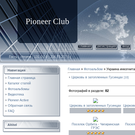
Pioneer Club
главная
регистрация
вход
Гость | chrome | 131.0.0.0 | 216.73.217.5 |
Главная
»
Фотоальбом
» Украина инкогнита
Навигация
Церковь в затопленных Гусинцах
[10]
Главная страница
Каталог статей
Фотоальбомы
Фотографий в разделе
:
82
Видеотека
Pioneer Active
Обратная связь
Церковь в затопленных Гусинцах
Церков
FAQ
Поселок Орбита - Чигиринская
Посел
Altitel
ГРЭС