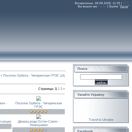
Воскресенье, 09.08.2026, 11:35 |
RSS
Вы вошли как
Гость
|
Группа
"
Гости
"
Поиск
Поселок Орбита - Чигиринская ГРЭС
[28]
Страницы
:
1
2
3
»
Узнайте Украину
кен -
Поселок Орбита - Чигиринская
ГРЭС
Travel to Ukraine
усинцах
Дворец рода Остен-Сакен -
Немешаево
Facebook