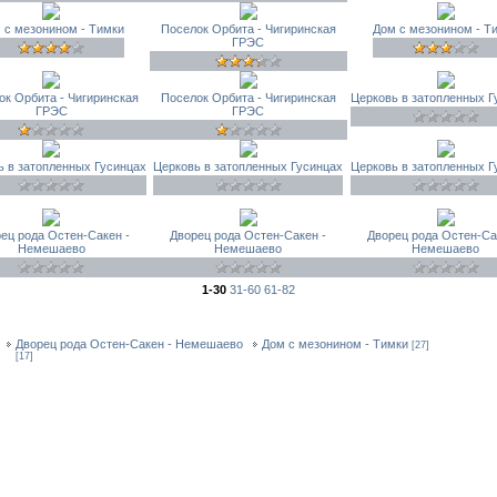
 с мезонином - Тимки
Поселок Орбита - Чигиринская
Дом с мезонином - Т
ГРЭС
ок Орбита - Чигиринская
Поселок Орбита - Чигиринская
Церковь в затопленных Г
ГРЭС
ГРЭС
ь в затопленных Гусинцах
Церковь в затопленных Гусинцах
Церковь в затопленных Г
ец рода Остен-Сакен -
Дворец рода Остен-Сакен -
Дворец рода Остен-Са
Немешаево
Немешаево
Немешаево
1-30
31-60
61-82
Дворец рода Остен-Сакен - Немешаево
Дом с мезонином - Тимки
[27]
[17]