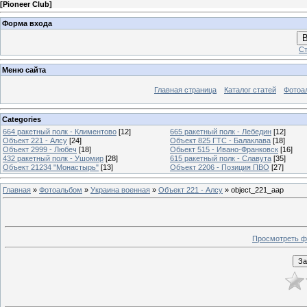
[
Pioneer Club
]
Форма входа
В
Ст
Меню сайта
Главная страница
Каталог статей
Фотоа
Categories
664 ракетный полк - Климентово
[12]
665 ракетный полк - Лебедин
[12]
Объект 221 - Алсу
[24]
Объект 825 ГТС - Балаклава
[18]
Объект 2999 - Любеч
[18]
Обьект 515 - Ивано-Франковск
[16]
432 ракетный полк - Ушомир
[28]
615 ракетный полк - Славута
[35]
Объект 21234 "Монастырь"
[13]
Объект 2206 - Позиция ПВО
[27]
Главная
»
Фотоальбом
»
Украина военная
»
Объект 221 - Алсу
» object_221_aap
Просмотреть ф