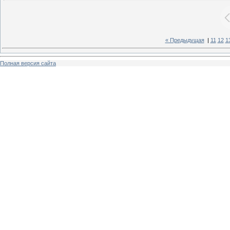
« Предыдущая
|
11
12
1
Полная версия сайта