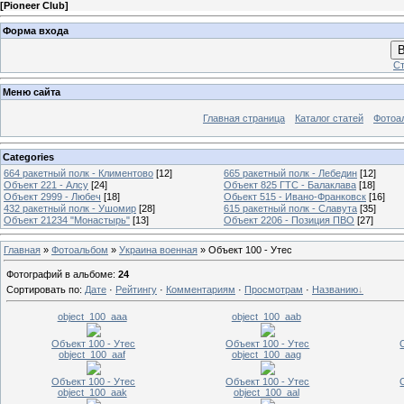
[
Pioneer Club
]
Форма входа
В
Ст
Меню сайта
Главная страница
Каталог статей
Фотоа
Categories
664 ракетный полк - Климентово
[12]
665 ракетный полк - Лебедин
[12]
Объект 221 - Алсу
[24]
Объект 825 ГТС - Балаклава
[18]
Объект 2999 - Любеч
[18]
Обьект 515 - Ивано-Франковск
[16]
432 ракетный полк - Ушомир
[28]
615 ракетный полк - Славута
[35]
Объект 21234 "Монастырь"
[13]
Объект 2206 - Позиция ПВО
[27]
Главная
»
Фотоальбом
»
Украина военная
» Объект 100 - Утес
Фотографий в альбоме
:
24
Сортировать по
:
Дате
·
Рейтингу
·
Комментариям
·
Просмотрам
·
Названию
object_100_aaa
object_100_aab
Объект 100 - Утес
Объект 100 - Утес
object_100_aaf
object_100_aag
Объект 100 - Утес
Объект 100 - Утес
object_100_aak
object_100_aal